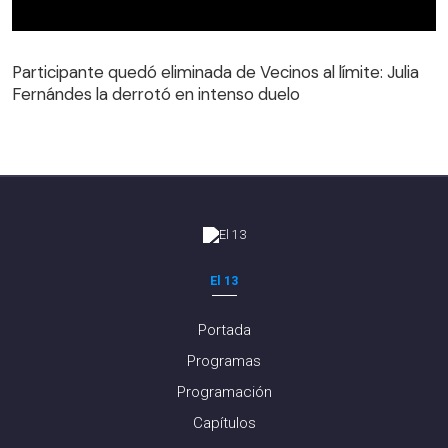
Participante quedó eliminada de Vecinos al límite: Julia
Fernándes la derrotó en intenso duelo
Participante quedó eliminada de Vecinos al límite: Julia
Fernándes la derrotó en intenso duelo
El 13
Portada
Programas
Programación
Capítulos