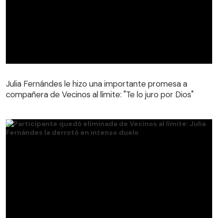
Julia Fernándes le hizo una importante promesa a
compañera de Vecinos al límite: "Te lo juro por Dios"
Julia Fernándes le hizo una importante promesa a
compañera de Vecinos al límite: "Te lo juro por Dios"