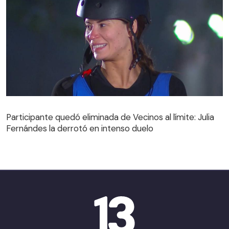
Participante quedó eliminada de Vecinos al límite: Julia
Fernándes la derrotó en intenso duelo
Participante quedó eliminada de Vecinos al límite: Julia
Fernándes la derrotó en intenso duelo