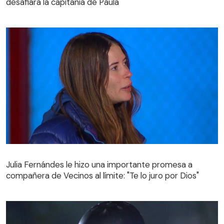
desafiará la capitanía de Paula
Julia Fernándes le hizo una importante promesa a
compañera de Vecinos al límite: "Te lo juro por Dios"
Julia Fernándes le hizo una importante promesa a
compañera de Vecinos al límite: "Te lo juro por Dios"