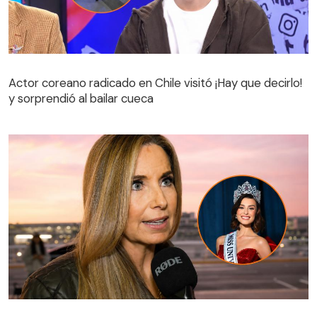
Actor coreano radicado en Chile visitó ¡Hay que decirlo!
y sorprendió al bailar cueca
Actor coreano radicado en Chile visitó ¡Hay que decirlo!
y sorprendió al bailar cueca
Destapan llamada de Viviana Nunes a Dominga López