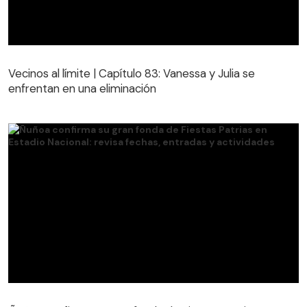
Vecinos al límite | Capítulo 83: Vanessa y Julia se
enfrentan en una eliminación
Vecinos al límite | Capítulo 83: Vanessa y Julia se
enfrentan en una eliminación