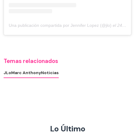
Una publicación compartida por Jennifer Lopez (@jlo)
el
24 de Sep de 2019 a las 7:11 PDT
Temas relacionados
JLo
Marc Anthony
Noticias
Lo Último