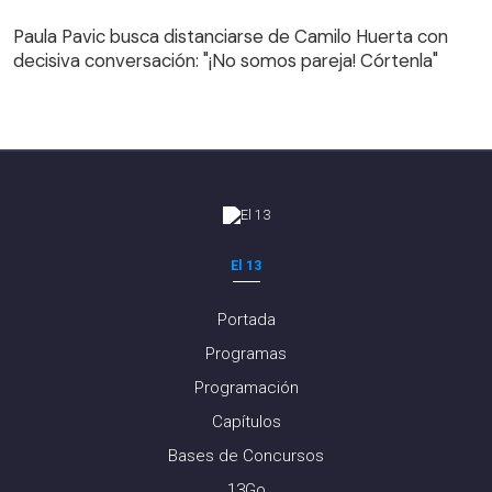
Paula Pavic busca distanciarse de Camilo Huerta con
decisiva conversación: "¡No somos pareja! Córtenla"
Paula Pavic busca distanciarse de Camilo Huerta con
decisiva conversación: "¡No somos pareja! Córtenla"
El 13
Portada
Programas
Programación
Capítulos
Bases de Concursos
13Go