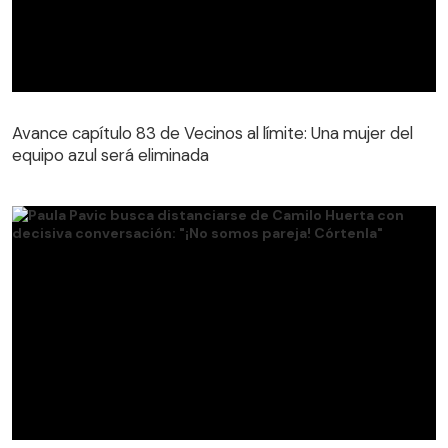
Avance capítulo 83 de Vecinos al límite: Una mujer del
equipo azul será eliminada
Avance capítulo 83 de Vecinos al límite: Una mujer del
equipo azul será eliminada