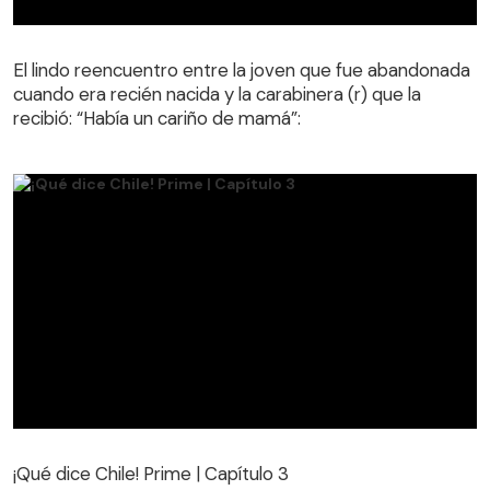
El lindo reencuentro entre la joven que fue abandonada
cuando era recién nacida y la carabinera (r) que la
El lindo reencuentro entre la joven que fue abandonada
recibió: “Había un cariño de mamá”:
cuando era recién nacida y la carabinera (r) que la
recibió: “Había un cariño de mamá”:
¡Qué dice Chile! Prime | Capítulo 3
¡Qué dice Chile! Prime | Capítulo 3