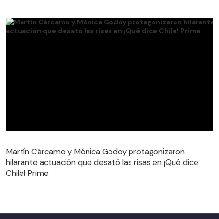
Martín Cárcamo y Mónica Godoy protagonizaron
hilarante actuación que desató las risas en ¡Qué dice
Martín Cárcamo y Mónica Godoy protagonizaron
Chile! Prime
hilarante actuación que desató las risas en ¡Qué dice
Chile! Prime