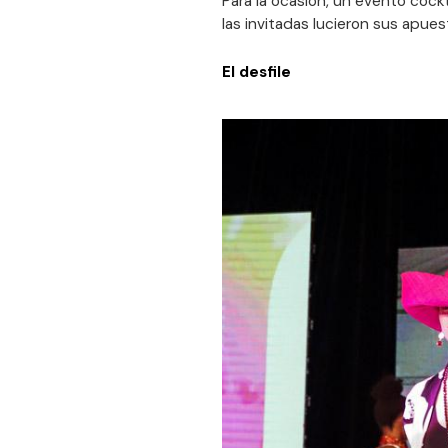
Para la ocasión, un evento cock
las invitadas lucieron sus apue
El desfile