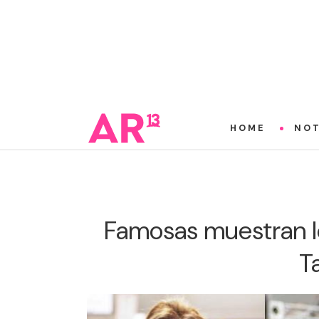
HOME
NOT
Famosas muestran l
T