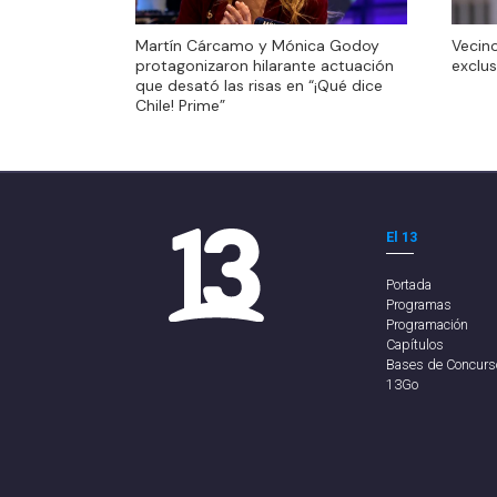
Martín Cárcamo y Mónica Godoy
Vecino
Martín Cárcamo y Mónica Godoy
Vecino
protagonizaron hilarante actuación
exclus
protagonizaron hilarante actuación
exclus
que desató las risas en “¡Qué dice
que desató las risas en “¡Qué dice
Chile! Prime”
Chile! Prime”
El 13
Portada
Programas
Programación
Capítulos
Bases de Concurs
13Go