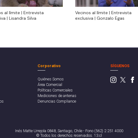
s al límite | Entrevista
Vecinos al límite | Entrevista
s al límite | Entrevista
Vecinos al límite | Entrevista
iva | Lisandra Silva
exclusiva | Gonzalo Egas
iva | Lisandra Silva
exclusiva | Gonzalo Egas
Corporativo
SÍGUENOS
Quiénes Somos
Área Comercial
Políticas Comerciales
Mediciones de antenas
os
Denuncias Compliance
Inés Matte Urrejola 0848, Santiago, Chile - Fono (562) 2 251 4000
© Todos los derechos reservados. 13.cl