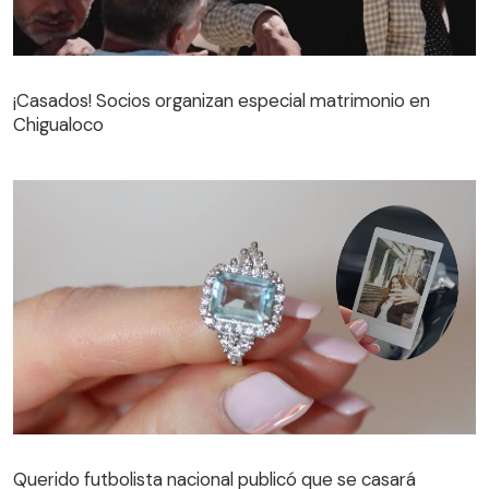
¡Casados! Socios organizan especial matrimonio en
Chigualoco
¡Casados! Socios organizan especial matrimonio en
Chigualoco
Querido futbolista nacional publicó que se casará