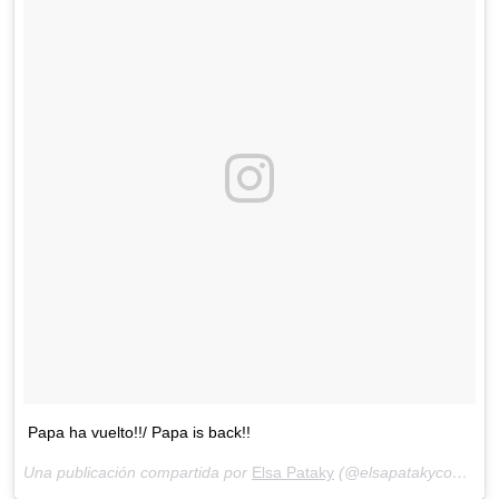
Papa ha vuelto!!/ Papa is back!!
Una publicación compartida por
Elsa Pataky
(@elsapatakyconfidential) el