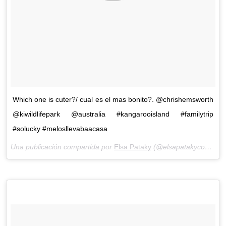
Which one is cuter?/ cual es el mas bonito?. @chrishemsworth
@kiwildlifepark @australia #kangarooisland #familytrip
#solucky #melosllevabaacasa ️
Una publicación compartida por
Elsa Pataky
(@elsapatakyconfidential) el