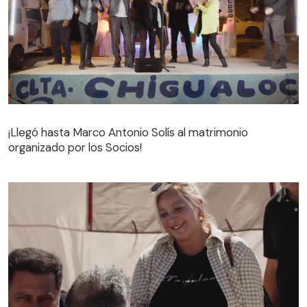
¡Llegó hasta Marco Antonio Solís al matrimonio
organizado por los Socios!
¡Llegó hasta Marco Antonio Solís al matrimonio
organizado por los Socios!