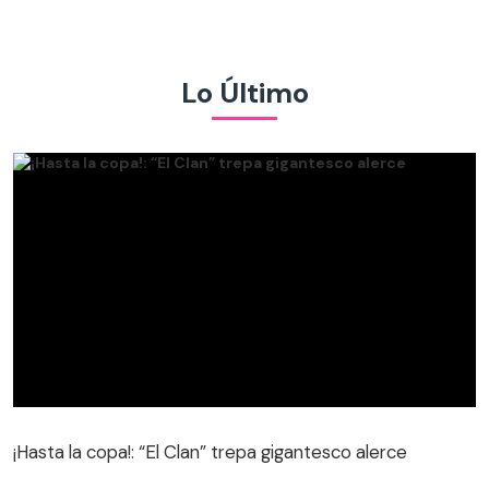
Lo Último
¡Hasta la copa!: “El Clan” trepa gigantesco alerce
¡Hasta la copa!: “El Clan” trepa gigantesco alerce