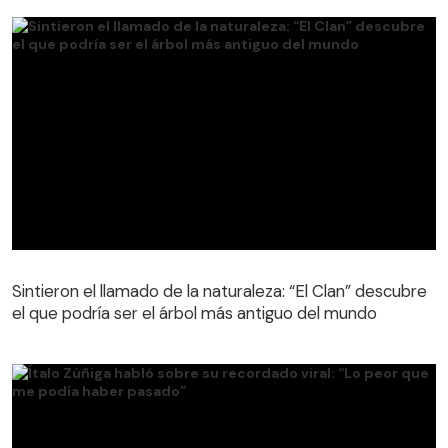
Sintieron el llamado de la naturaleza: “El Clan” descubre
el que podría ser el árbol más antiguo del mundo
Sintieron el llamado de la naturaleza: “El Clan” descubre
el que podría ser el árbol más antiguo del mundo