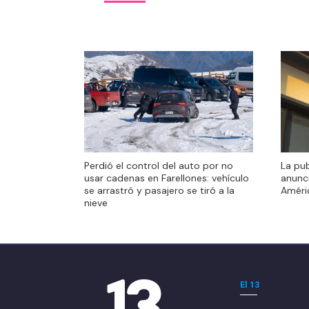
Perdió el control del auto por no
Perdió el control del auto por no
La pub
usar cadenas en Farellones: vehículo
usar cadenas en Farellones: vehículo
anunc
se arrastró y pasajero se tiró a la
se arrastró y pasajero se tiró a la
Améri
nieve
nieve
El 13