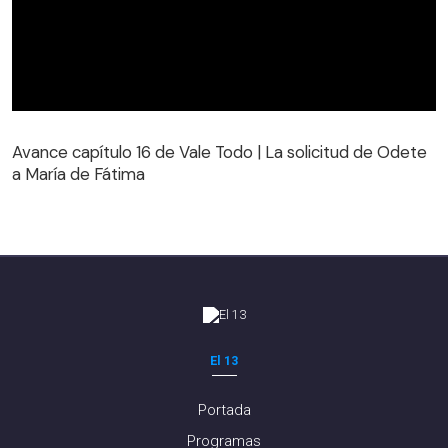
Avance capítulo 16 de Vale Todo | La solicitud de Odete
a María de Fátima
Avance capítulo 16 de Vale Todo | La solicitud de Odete
a María de Fátima
El 13
Portada
Programas