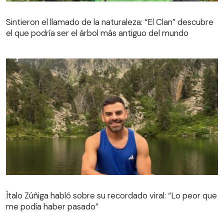
Sintieron el llamado de la naturaleza: “El Clan” descubre
el que podría ser el árbol más antiguo del mundo
Sintieron el llamado de la naturaleza: “El Clan” descubre
el que podría ser el árbol más antiguo del mundo
Ítalo Zúñiga habló sobre su recordado viral: “Lo peor que
me podía haber pasado”