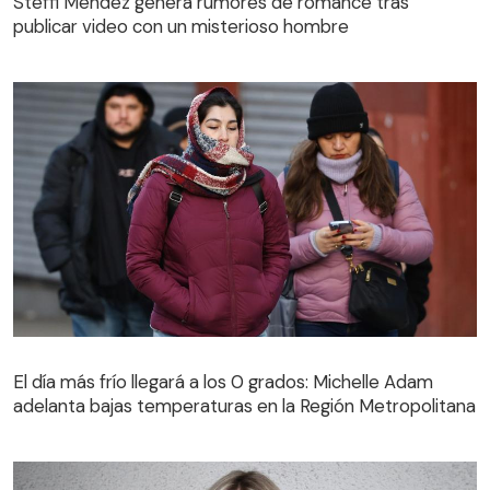
Steffi Méndez genera rumores de romance tras
publicar video con un misterioso hombre
El día más frío llegará a los 0 grados: Michelle Adam
adelanta bajas temperaturas en la Región Metropolitana
El día más frío llegará a los 0 grados: Michelle Adam
adelanta bajas temperaturas en la Región Metropolitana