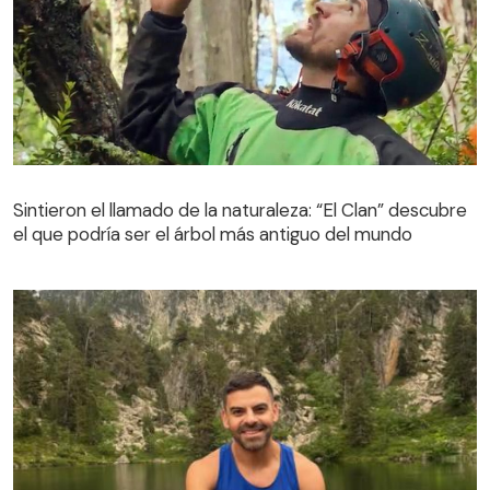
Sintieron el llamado de la naturaleza: “El Clan” descubre
el que podría ser el árbol más antiguo del mundo
Sintieron el llamado de la naturaleza: “El Clan” descubre
el que podría ser el árbol más antiguo del mundo