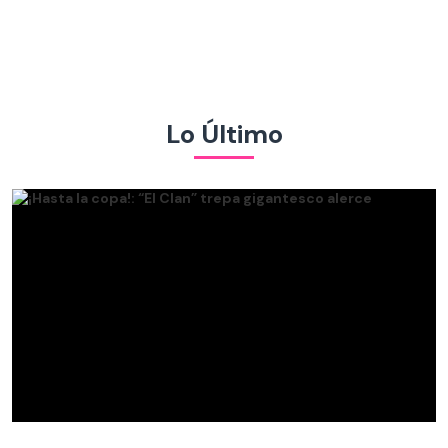
Lo Último
¡Hasta la copa!: “El Clan” trepa gigantesco alerce