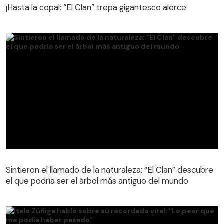
¡Hasta la copa!: “El Clan” trepa gigantesco alerce
Sintieron el llamado de la naturaleza: “El Clan” descubre
el que podría ser el árbol más antiguo del mundo
Sintieron el llamado de la naturaleza: “El Clan” descubre
el que podría ser el árbol más antiguo del mundo