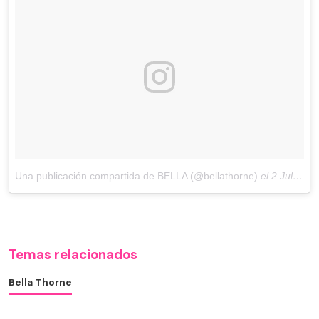
Una publicación compartida de BELLA (@bellathorne)
el
2 Jul, 2018 a las 3:15 PDT
Temas relacionados
Bella Thorne