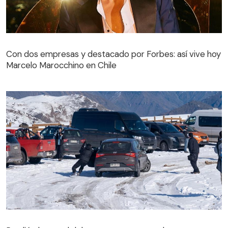
Con dos empresas y destacado por Forbes: así vive hoy
Marcelo Marocchino en Chile
Perdió el control del auto por no usar cadenas en
Farellones: vehículo se arrastró y pasajero se tiró a la