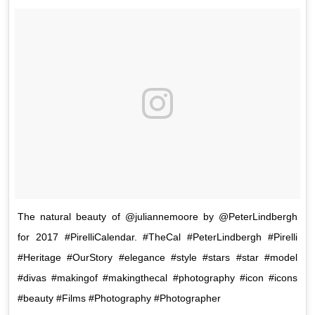
The natural beauty of @juliannemoore by @PeterLindbergh
for 2017 #PirelliCalendar. #TheCal #PeterLindbergh #Pirelli
#Heritage #OurStory #elegance #style #stars #star #model
#divas #makingof #makingthecal #photography #icon #icons
#beauty #Films #Photography #Photographer