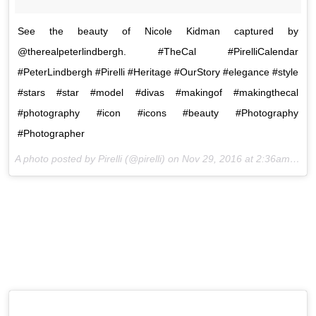
See the beauty of Nicole Kidman captured by
@therealpeterlindbergh. #TheCal #PirelliCalendar
#PeterLindbergh #Pirelli #Heritage #OurStory #elegance #style
#stars #star #model #divas #makingof #makingthecal
#photography #icon #icons #beauty #Photography
#Photographer
A photo posted by Pirelli (@pirelli) on
Nov 29, 2016 at 2:36am PST