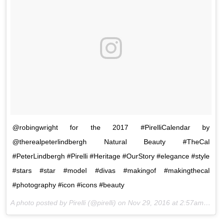
@robingwright for the 2017 #PirelliCalendar by
@therealpeterlindbergh Natural Beauty #TheCal
#PeterLindbergh #Pirelli #Heritage #OurStory #elegance #style
#stars #star #model #divas #makingof #makingthecal
#photography #icon #icons #beauty
A photo posted by Pirelli (@pirelli) on
Nov 29, 2016 at 2:57am PST