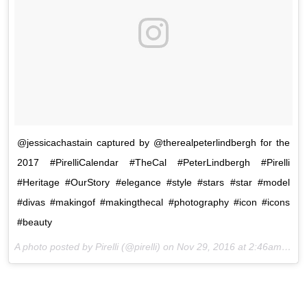
@jessicachastain captured by @therealpeterlindbergh for the
2017 #PirelliCalendar #TheCal #PeterLindbergh #Pirelli
#Heritage #OurStory #elegance #style #stars #star #model
#divas #makingof #makingthecal #photography #icon #icons
#beauty
A photo posted by Pirelli (@pirelli) on
Nov 29, 2016 at 2:46am PST