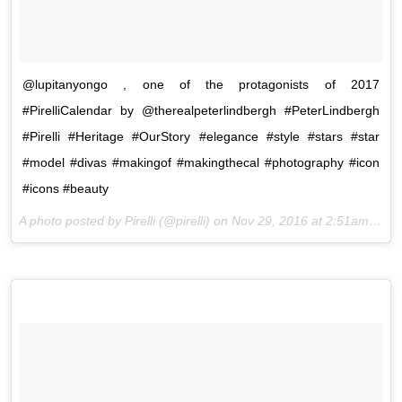
@lupitanyongo , one of the protagonists of 2017
#PirelliCalendar by @therealpeterlindbergh #PeterLindbergh
#Pirelli #Heritage #OurStory #elegance #style #stars #star
#model #divas #makingof #makingthecal #photography #icon
#icons #beauty
A photo posted by Pirelli (@pirelli) on
Nov 29, 2016 at 2:51am PST