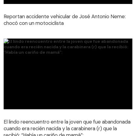
Reportan accidente vehicular de José Antonio Neme:
chocó con un motociclista
El lindo reencuentro entre la joven que fue abandonada
cuando era recién nacida y la carabinera (r) que la
El lindo reencuentro entre la joven que fue abandonada
recibió: “Había un cariño de mamá”:
cuando era recién nacida y la carabinera (r) que la
recibió: “Había un cariño de mamá”: