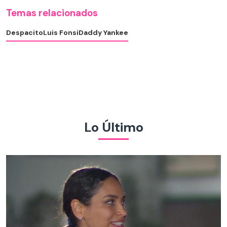
Temas relacionados
Despacito
Luis Fonsi
Daddy Yankee
Lo Último