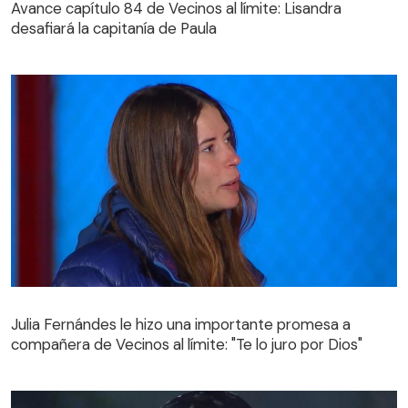
desafiará la capitanía de Paula
Avance capítulo 84 de Vecinos al límite: Lisandra
desafiará la capitanía de Paula
Julia Fernándes le hizo una importante promesa a
compañera de Vecinos al límite: "Te lo juro por Dios"
Julia Fernándes le hizo una importante promesa a
compañera de Vecinos al límite: "Te lo juro por Dios"