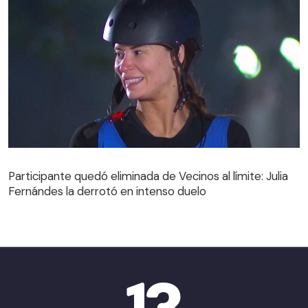
Participante quedó eliminada de Vecinos al límite: Julia
Fernándes la derrotó en intenso duelo
Participante quedó eliminada de Vecinos al límite: Julia
Fernándes la derrotó en intenso duelo