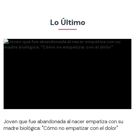
Lo Último
Joven que fue abandonada al nacer empatiza con su
madre biológica: "Cómo no empatizar con el dolor"
Joven que fue abandonada al nacer empatiza con su
madre biológica: "Cómo no empatizar con el dolor"