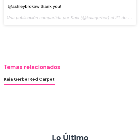
@ashleybrokaw thank you!
Una publicación compartida por Kaia (@kaiagerber) el
21 de Sep de 2017 a la(s) 12:25 PDT
Temas relacionados
Kaia Gerber
Red Carpet
Lo Último