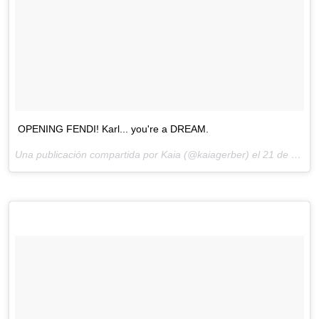
OPENING FENDI! Karl... you're a DREAM.
Una publicación compartida por Kaia (@kaiagerber) el
21 de Sep de 2017 a la(s) 4:56 PDT