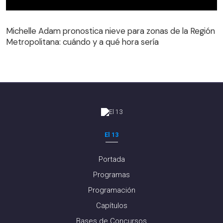
Michelle Adam pronostica nieve para zonas de la Región
Metropolitana: cuándo y a qué hora sería
Michelle Adam pronostica nieve para zonas de la Región
Metropolitana: cuándo y a qué hora sería
El 13
Portada
Programas
Programación
Capítulos
Bases de Concursos