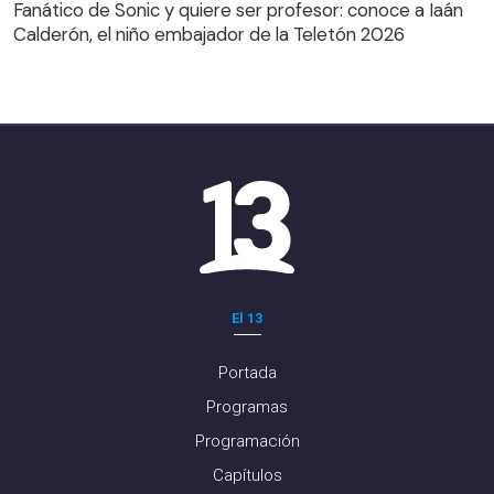
Calderón, el niño embajador de la Teletón 2026
Fanático de Sonic y quiere ser profesor: conoce a Iaán
Calderón, el niño embajador de la Teletón 2026
El 13
Portada
Programas
Programación
Capítulos