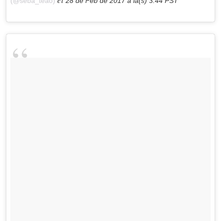
(@seba_teao)
28 de Feb de 2017 a la(s) 3:44 PST