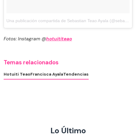
Una publicación compartida de Sebastian Teao Ayala (@seba_teao)
Fotos: Instagram @
hotuititeao
Temas relacionados
Hotuiti Teao
Francisca Ayala
Tendencias
Lo Último