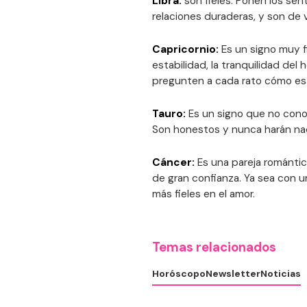
Libra:
son fieles. Ponen los sen
relaciones duraderas, y son de
Capricornio:
Es un signo muy fi
estabilidad, la tranquilidad del 
pregunten a cada rato cómo es
Tauro:
Es un signo que no conoc
Son honestos y nunca harán na
Cáncer:
Es una pareja románti
de gran confianza. Ya sea con u
más fieles en el amor.
Temas relacionados
Horóscopo
Newsletter
Noticias