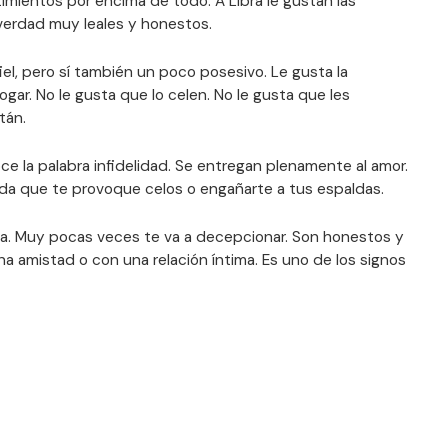
timientos por encima de todo. A Libra le gustan las
 verdad muy leales y honestos.
el, pero sí también un poco posesivo. Le gusta la
hogar. No le gusta que lo celen. No le gusta que les
tán.
e la palabra infidelidad. Se entregan plenamente al amor.
da que te provoque celos o engañarte a tus espaldas.
ca. Muy pocas veces te va a decepcionar. Son honestos y
na amistad o con una relación íntima. Es uno de los signos