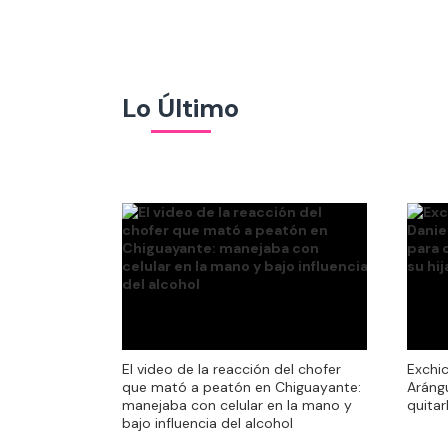
Lo Último
El video de la reacción del chofer
El video de la reacción del chofer
Exchic
que mató a peatón en Chiguayante:
que mató a peatón en Chiguayante:
Arángu
manejaba con celular en la mano y
manejaba con celular en la mano y
quitar
bajo influencia del alcohol
bajo influencia del alcohol