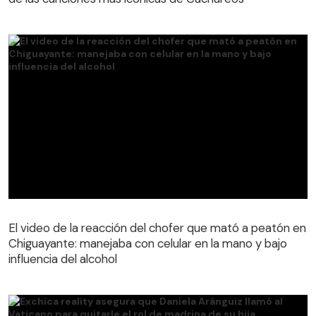
El video de la reacción del chofer que mató a peatón en
Chiguayante: manejaba con celular en la mano y bajo
El video de la reacción del chofer que mató a peatón en
influencia del alcohol
Chiguayante: manejaba con celular en la mano y bajo
influencia del alcohol