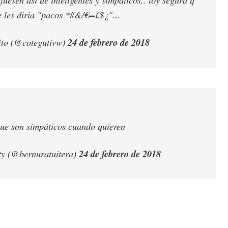
e les diria "pacos *#&/€=£$¿"...
ito (@cotegutivw)
24 de febrero de 2018
ue son simpáticos cuando quieren
ty (@bernuratuitera)
24 de febrero de 2018