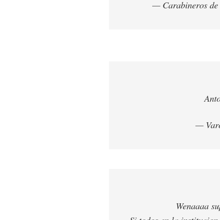
— Carabineros de
Anto
— Var
Wenaaaa sup
Si todos en la institucion