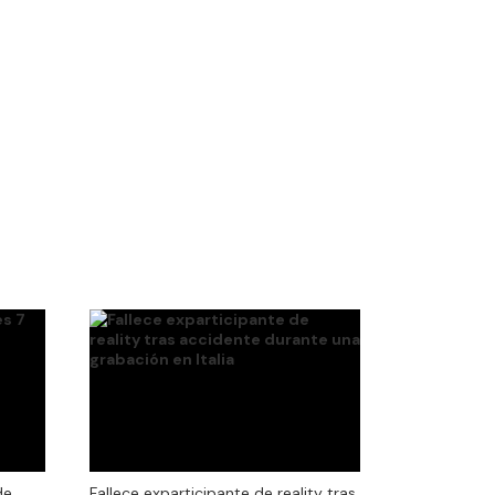
de
de
Fallece exparticipante de reality tras