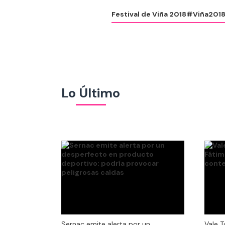
Festival de Viña 2018
#Viña201
Lo Último
Vale T
Sernac emite alerta por un
Vale T