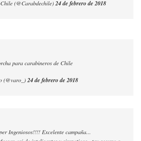
 Chile (@Carabdechile)
24 de febrero de 2018
rcha para carabineros de Chile
o (@varo_)
24 de febrero de 2018
er Ingeniosos!!!! Excelente campaña...
 fuesen asi de inteligentes y simpaticos.. toy segura q