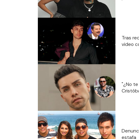
Tras re
video c
"¿No te
Cristób
Denunci
estafa