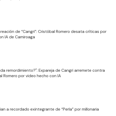
creación de “Cangri”: Cristóbal Romero desata críticas por
on IA de Camiroaga
 da remordimiento?": Expareja de Cangri arremete contra
al Romero por video hecho con IA
an a recordado exintegrante de “Perla” por millonaria