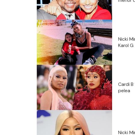
menor 
Nicki M
Karol G
Cardi B
pelea
Nicki Mi