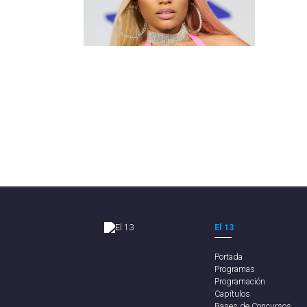
El 13
Portada
Programas
Programación
Capítulos
Bases de Concursos