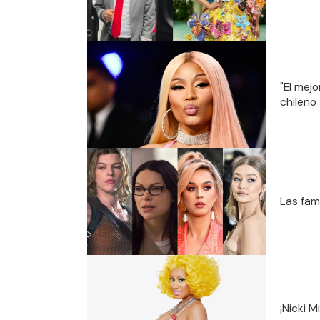
"El mejo
chileno
Las fam
¡Nicki 