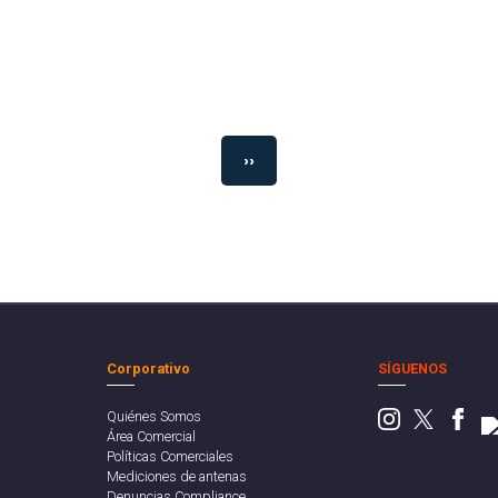
››
Corporativo
SÍGUENOS
Quiénes Somos
Área Comercial
Políticas Comerciales
Mediciones de antenas
Denuncias Compliance