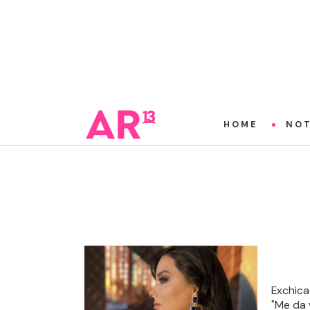
HOME
NOT
Exchica 
"Me da v