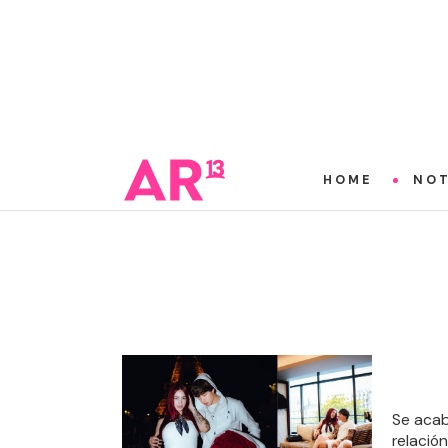
HOME
NOT
Se acab
relació