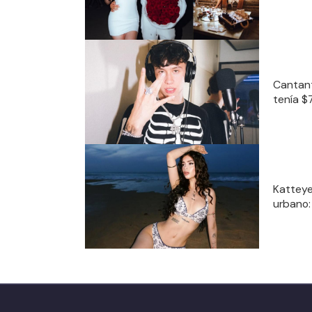
Cantant
tenía $7
Katteye
urbano: