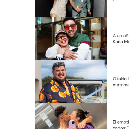
A un año
Karla M
Otakin 
matrimo
El emot
todos: "