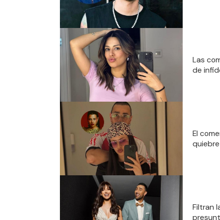
Las com
de infi
El come
quiebr
Filtran
presunt