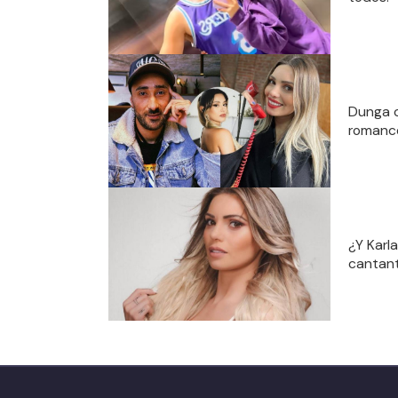
Dunga c
romance
¿Y Karl
cantant