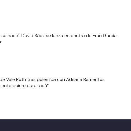
la se nace": David Sáez se lanza en contra de Fran García-
ro
n de Vale Roth tras polémica con Adriana Barrientos:
ente quiere estar acá”