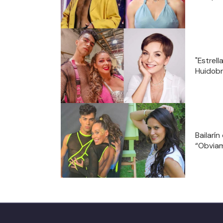
"Estrel
Huidob
Bailarí
“Obviam