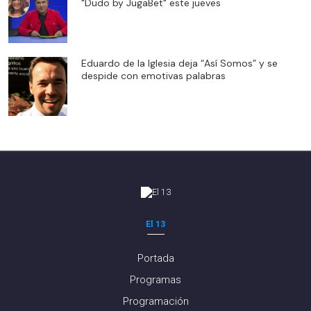
"Dudo by JugaBet" este jueves
Eduardo de la Iglesia deja “Así Somos” y se
despide con emotivas palabras
El 13
Portada
Programas
Programación