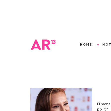
HOME
NOT
El mens
por ti”