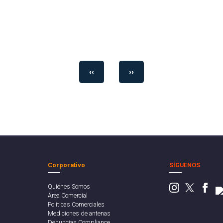
‹‹
››
Corporativo
SÍGUENOS
Quiénes Somos
Área Comercial
Políticas Comerciales
Mediciones de antenas
Denuncias Compliance