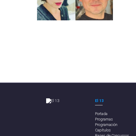
El 13
Portada
Programas
Programación
Capítulos
Bases de Concursos