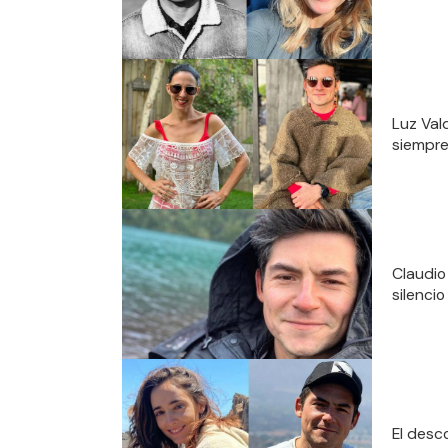
Luz Val
siempre 
Claudio
silenci
El desc