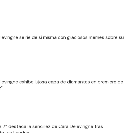
levingne se ríe de sí misma con graciosos memes sobre su
levingne exhibe lujosa capa de diamantes en premiere de
n"
le 7” destaca la sencillez de Cara Delevingne tras
ro en Londres