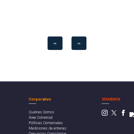
‹‹
››
Corporativo
SÍGUENOS
Quiénes Somos
Área Comercial
Políticas Comerciales
Mediciones de antenas
Denuncias Compliance