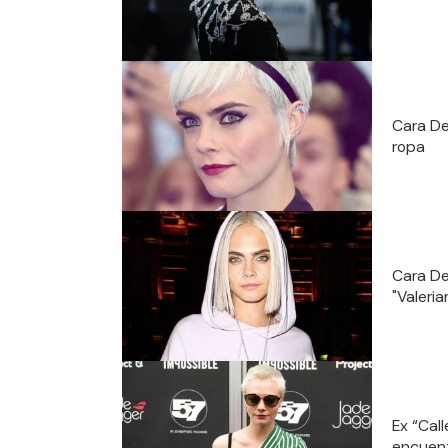
Cara De
ropa
Cara De
"Valeria
Ex “Cal
encuent