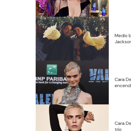
Medio b
Jackso
Cara De
encendi
Cara De
trío