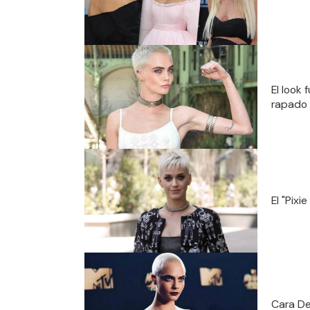
El look
rapado
El "Pixi
Cara De