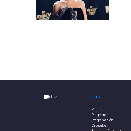
El 13
Portada
Programas
Programación
Capítulos
Bases de Concursos