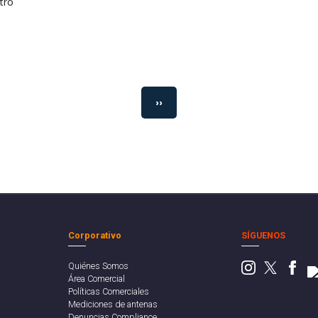
tró
››
Corporativo
SÍGUENOS
Quiénes Somos
Área Comercial
Políticas Comerciales
Mediciones de antenas
Denuncias Compliance