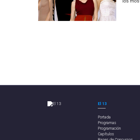
los mos
El 13
Portada
Programas
Programación
Capítulos
Bases de Concursos