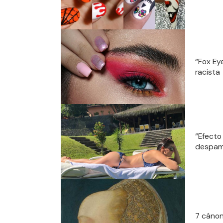
“Fox Ey
racista
“Efecto 
despam
7 cánon