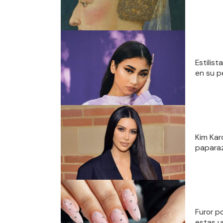
Estilis
en su p
Kim Kard
paparaz
Furor p
estas u