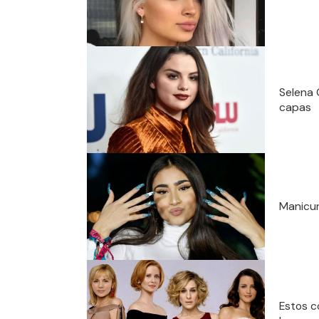
Selena 
capas
Manicur
Estos c