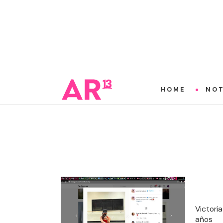
HOME
NOT
Victori
años