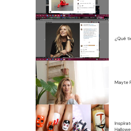
¿Qué ti
Mayte R
Inspíra
Hallow