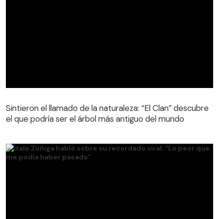
Sintieron el llamado de la naturaleza: “El Clan” descubre
el que podría ser el árbol más antiguo del mundo
Sintieron el llamado de la naturaleza: “El Clan” descubre
el que podría ser el árbol más antiguo del mundo