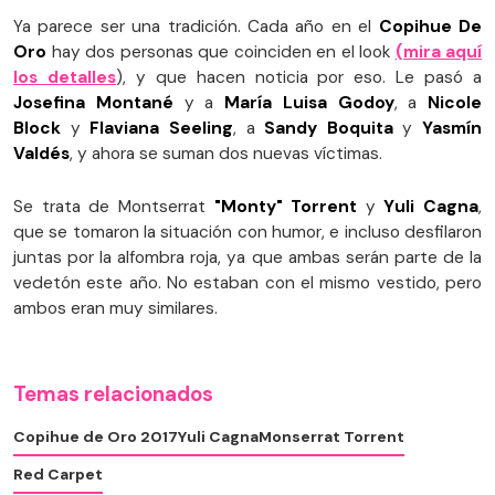
Ya parece ser una tradición. Cada año en el
Copihue De
Oro
hay dos personas que coinciden en el look
(mira aquí
los detalles
), y que hacen noticia por eso. Le pasó a
Josefina Montané
y a
María Luisa Godoy
, a
Nicole
Block
y
Flaviana Seeling
, a
Sandy Boquita
y
Yasmín
Valdés
, y ahora se suman dos nuevas víctimas.
Se trata de Montserrat
"Monty" Torrent
y
Yuli Cagna
,
que se tomaron la situación con humor, e incluso desfilaron
juntas por la alfombra roja, ya que ambas serán parte de la
vedetón este año. No estaban con el mismo vestido, pero
ambos eran muy similares.
Temas relacionados
Copihue de Oro 2017
Yuli Cagna
Monserrat Torrent
Red Carpet