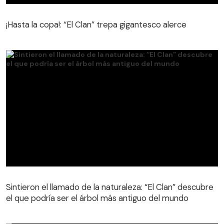
¡Hasta la copa!: “El Clan” trepa gigantesco alerce
¡Hasta la copa!: “El Clan” trepa gigantesco alerce
Sintieron el llamado de la naturaleza: “El Clan” descubre
el que podría ser el árbol más antiguo del mundo
Sintieron el llamado de la naturaleza: “El Clan” descubre
el que podría ser el árbol más antiguo del mundo