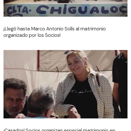
¡Llegó hasta Marco Antonio Solís al matrimonio
organizado por los Socios!
¡Llegó hasta Marco Antonio Solís al matrimonio
organizado por los Socios!
¡Casados! Socios organizan especial matrimonio en
Chigualoco
¡Casados! Socios organizan especial matrimonio en