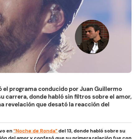
e de Ronda (1997) / Créditos: Instagram @enriqueiglesias
tó el programa conducido por Juan Guillermo
u carrera, donde habló sin filtros sobre el amor,
na revelación que desató la reacción del
uvo en
“Noche de Ronda”
del 13, donde habló sobre su
isión del amor y confesó que su primera relación fue con