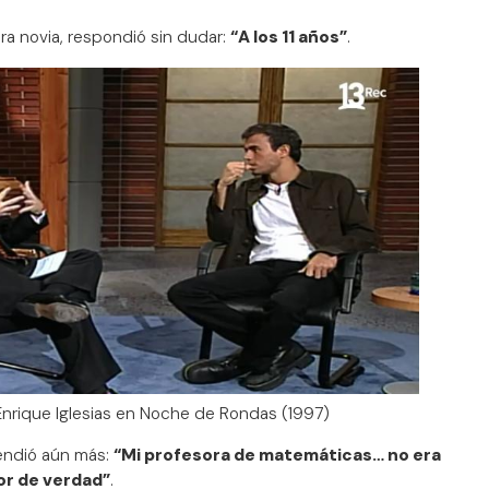
ra novia, respondió sin dudar:
“A los 11 años”
.
nrique Iglesias en Noche de Rondas (1997)
endió aún más:
“Mi profesora de matemáticas… no era
or de verdad”
.