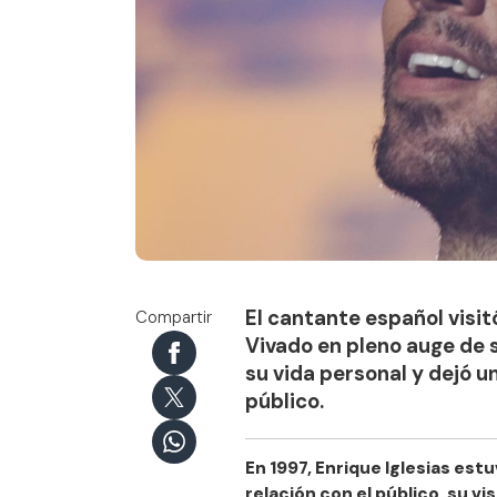
La confesión amorosa de Enrique Iglesias en Noch
El cantante español visi
Compartir
Vivado en pleno auge de s
su vida personal y dejó u
público.
En 1997, Enrique Iglesias est
relación con el público, su v