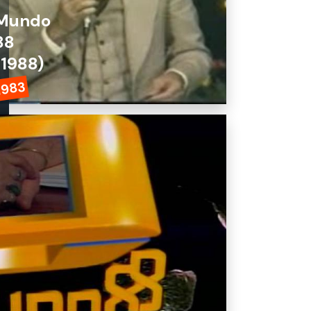
Mundo
88
(1988)
1983