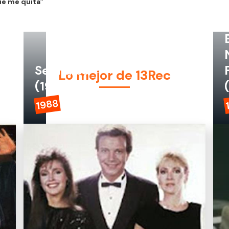
ue me quita”
Semidiós
Lo mejor de 13Rec
(1988)
1988