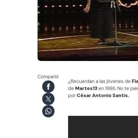
Flans en Martes 13 (1986)
Compartir
¿Recuerdan a las jóvenes de
Fl
de
Martes13
en 1986. No te pier
por
César Antonio Santis.