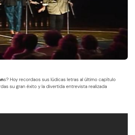
an
s? Hoy recordaos sus lúdicas letras al último capítulo
das su gran éxito y la divertida entrevista realizada