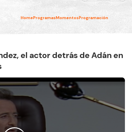
Home
Programas
Momentos
Programación
dez, el actor detrás de Adán en
s