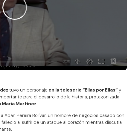
ndez
tuvo un personaje
en la teleserie “Ellas por Ellas”
y
portante para el desarrollo de la historia, protagonizada
 María Martínez.
tó a Adán Pereira Bolívar, un hombre de negocios casado con
falleció al sufrir de un ataque al corazón mientras discutía
amante.