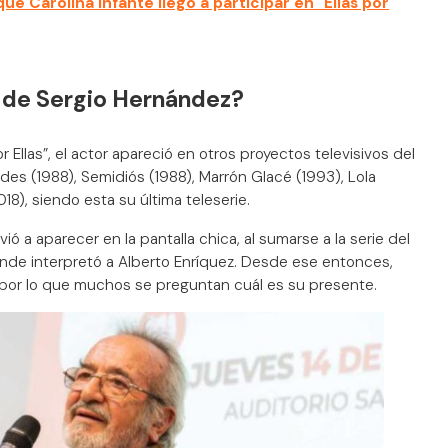
que Carolina Infante llegó a participar en "Ellas por
e de Sergio Hernández?
 Ellas”, el actor apareció en otros proyectos televisivos del
rdes (1988), Semidiós (1988), Marrón Glacé (1993), Lola
18), siendo esta su última teleserie.
vió a aparecer en la pantalla chica, al sumarse a la serie del
nde interpretó a Alberto Enríquez. Desde ese entonces,
ón, por lo que muchos se preguntan cuál es su presente.