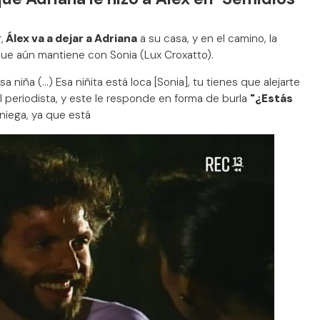
,
Álex va a dejar a Adriana
a su casa, y en el camino, la
 que aún mantiene con Sonia (Lux Croxatto).
niña (...) Esa niñita está loca [Sonia], tu tienes que alejarte
a al periodista, y este le responde en forma de burla
"¿Estás
 niega, ya que está