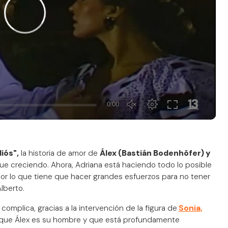
iós",
la historia de amor de
Álex (Bastián Bodenhöfer) y
ue creciendo. Ahora, Adriana está haciendo todo lo posible
 por lo que tiene que hacer grandes esfuerzos para no tener
lberto.
complica, gracias a la intervención de la figura de
Sonia,
na que Álex es su hombre y que está profundamente