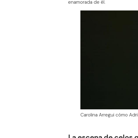
enamorada de él.
Carolina Arregui cómo Adr
La escena de celos q