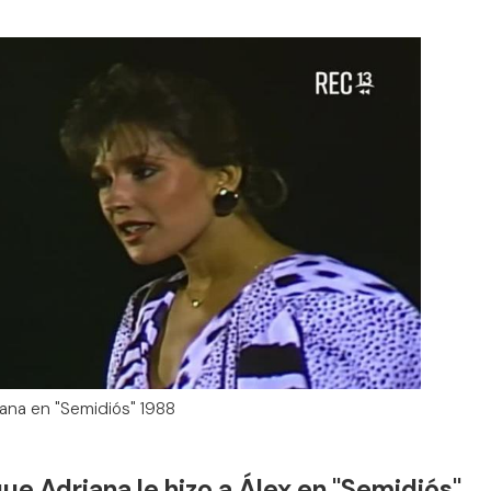
iana en "Semidiós" 1988
ue Adriana le hizo a Álex en "Semidiós"