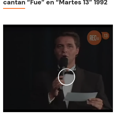
cantan “Fue” en “Martes 13” 1992