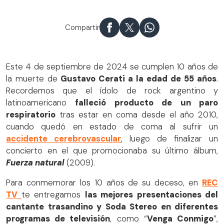
A 10 años de la muerte de Gustavo Cerati recordamos sus
mejores presentaciones en estelares del 13
Compartir
Este 4 de septiembre de 2024 se cumplen 10 años de
la muerte de
Gustavo Cerati a la edad de 55 años
.
Recordemos que el ídolo de rock argentino y
latinoamericano
falleció producto de un paro
respiratorio
tras estar en coma desde el año 2010,
cuando quedó en estado de coma al sufrir un
accidente cerebrovascular
, luego de finalizar un
concierto en el que promocionaba su último álbum,
Fuerza natural
(2009).
Para conmemorar los 10 años de su deceso, en
REC
TV
te entregamos
las mejores presentaciones del
cantante trasandino y Soda Stereo en diferentes
programas de televisión
, como “
Venga Conmigo
”,