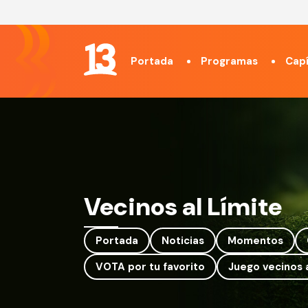
Portada
Programas
Capí
Vecinos al Límite
Portada
Noticias
Momentos
VOTA por tu favorito
Juego vecinos a