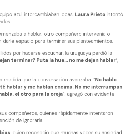
equipo azul intercambiaban ideas,
Laura Prieto
intentó
ades.
omenzaba a hablar, otro compañero intervenía o
n darle espacio para terminar sus planteamientos.
llidos por hacerse escuchar, la uruguaya perdió la
jan terminar? Puta la hue... no me dejan hablar
”,
a medida que la conversación avanzaba. “
No hablo
té hablar y me hablan encima. No me interrumpan
abla, el otro para la oreja
”, agregó con evidente
 sus compañeros, quienes rápidamente intentaron
ención de ignorarla.
bias
, quien reconoció que muchas veces su ansiedad