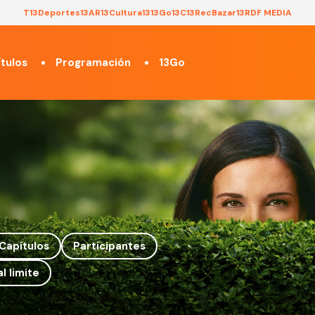
T13
Deportes13
AR13
Cultura13
13Go
13C
13Rec
Bazar13
RDF MEDIA
tulos
Programación
13Go
Capítulos
Participantes
l limite