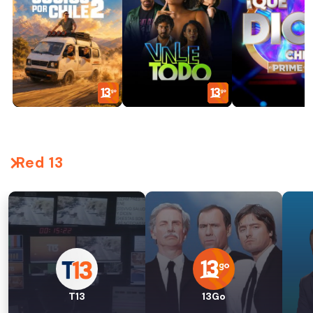
Red 13
T13
13Go