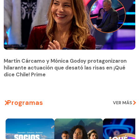
Martín Cárcamo y Mónica Godoy protagonizaron
hilarante actuación que desató las risas en ¡Qué
Martín Cárcamo y Mónica Godoy protagonizaron
dice Chile! Prime
hilarante actuación que desató las risas en ¡Qué
dice Chile! Prime
Programas
VER MÁS