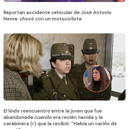
Reportan accidente vehicular de José Antonio
Neme: chocó con un motociclista
El lindo reencuentro entre la joven que fue
abandonada cuando era recién nacida y la
El lindo reencuentro entre la joven que fue
carabinera (r) que la recibió: “Había un cariño de
abandonada cuando era recién nacida y la
mamá”:
carabinera (r) que la recibió: “Había un cariño de