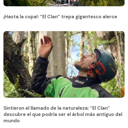
¡Hasta la copa!: “El Clan” trepa gigantesco alerce
¡Hasta la copa!: “El Clan” trepa gigantesco alerce
Sintieron el llamado de la naturaleza: “El Clan”
descubre el que podría ser el árbol más antiguo del
Sintieron el llamado de la naturaleza: “El Clan”
mundo
descubre el que podría ser el árbol más antiguo del
mundo