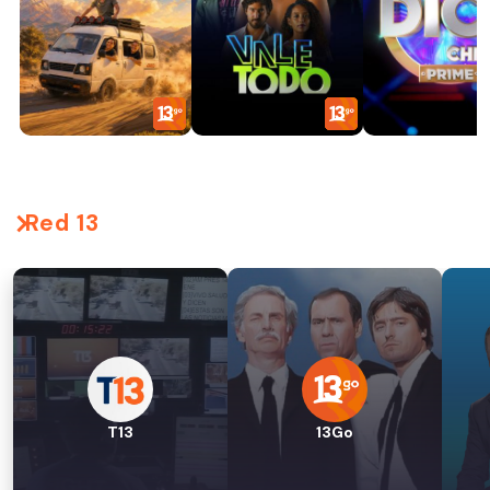
Red 13
T13
13Go