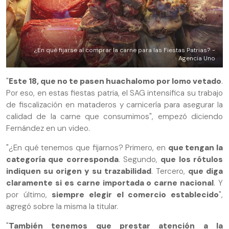
¿En qué fijarse al comprar la carne para las Fiestas Patrias? -
Agencia Uno
"
Este 18, que no te pasen huachalomo por lomo vetado
.
Por eso, en estas fiestas patria, el SAG intensifica su trabajo
de fiscalización en mataderos y carnicería para asegurar la
calidad de la carne que consumimos", empezó diciendo
Fernández en un video.
"¿En qué tenemos que fijarnos? Primero, en
que tengan la
categoría que corresponda
. Segundo,
que los rótulos
indiquen su origen y su trazabilidad
. Tercero,
que diga
claramente si es carne importada o carne nacional
. Y
por último,
siempre elegir el comercio establecido
",
agregó sobre la misma la titular.
"
También tenemos que prestar atención a la