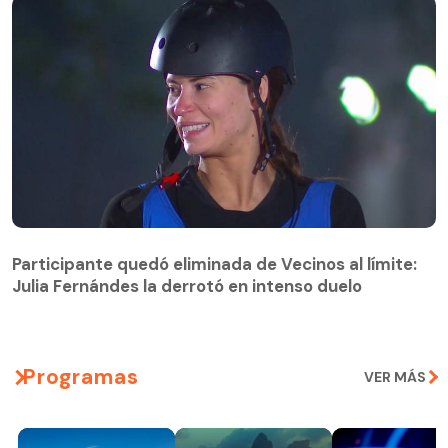
Participante quedó eliminada de Vecinos al límite:
Julia Fernándes la derrotó en intenso duelo
Participante quedó eliminada de Vecinos al límite:
Julia Fernándes la derrotó en intenso duelo
Programas
VER MÁS