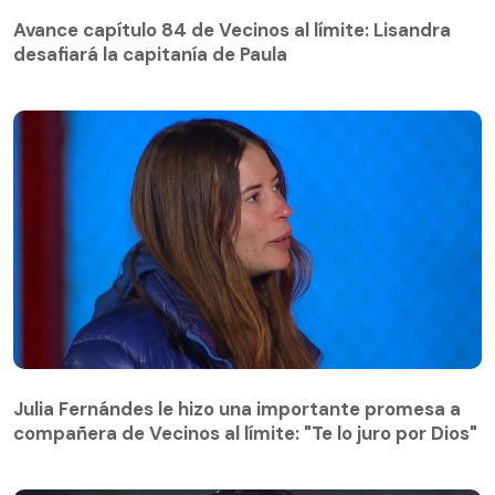
Avance capítulo 84 de Vecinos al límite: Lisandra
desafiará la capitanía de Paula
Avance capítulo 84 de Vecinos al límite: Lisandra
desafiará la capitanía de Paula
Julia Fernándes le hizo una importante promesa a
compañera de Vecinos al límite: "Te lo juro por Dios"
Julia Fernándes le hizo una importante promesa a
compañera de Vecinos al límite: "Te lo juro por Dios"