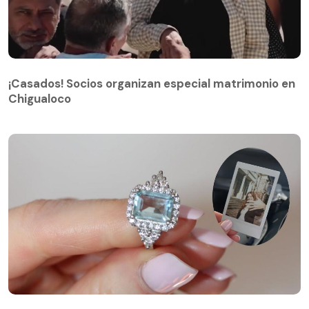
¡Casados! Socios organizan especial matrimonio en
Chigualoco
¡Casados! Socios organizan especial matrimonio en
Chigualoco