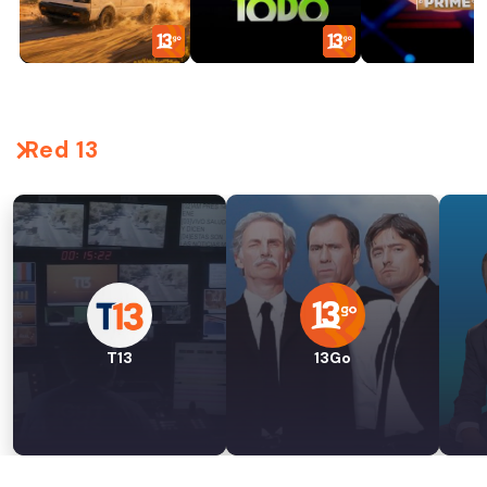
Red 13
T13
13Go