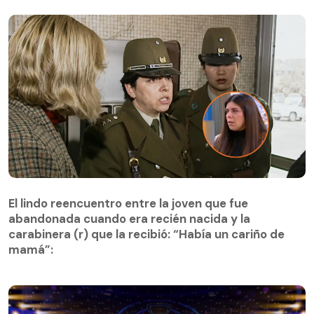
El lindo reencuentro entre la joven que fue
abandonada cuando era recién nacida y la
El lindo reencuentro entre la joven que fue
carabinera (r) que la recibió: “Había un cariño de
abandonada cuando era recién nacida y la
mamá”:
carabinera (r) que la recibió: “Había un cariño de
mamá”: