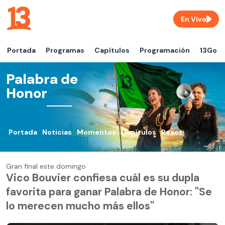
En Vivo
Portada
Programas
Capítulos
Programación
13Go
Palabra de
Honor
Portada
Noticias
Momentos
Capítulos
React
Gran final este domingo
Vico Bouvier confiesa cuál es su dupla
favorita para ganar Palabra de Honor: "Se
lo merecen mucho más ellos"