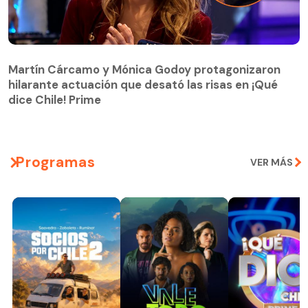
Martín Cárcamo y Mónica Godoy protagonizaron
hilarante actuación que desató las risas en ¡Qué
Martín Cárcamo y Mónica Godoy protagonizaron
dice Chile! Prime
hilarante actuación que desató las risas en ¡Qué
dice Chile! Prime
Programas
VER MÁS